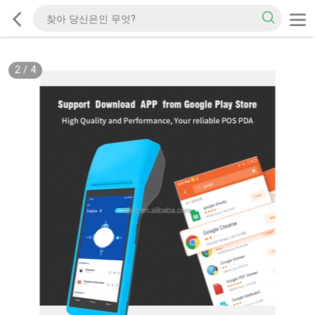
2
/
4