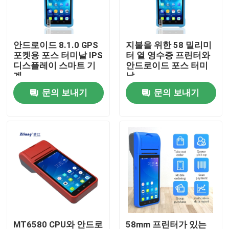
제품 소개
안드로이드 8.1.0 GPS
지불을 위한 58 밀리미
포켓용 포스 터미날 IPS
터 열 영수증 프린터와
포스 써멀 프린터
디스플레이 스마트 기
안드로이드 포스 터미
계
날
문의 보내기
문의 보내기
58 밀리미터 영수증 프린터
80 밀리미터 영수증 프린터
58 밀리미터 가지고 다닐 수 있는 작은 써멀 프린터
80mm 휴대용 미니 감열식 프린터
블루투스 써멀 프린터 58 밀리미터
MT6580 CPU와 안드로
58mm 프린터가 있는