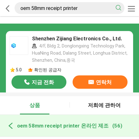
Shenzhen Zijiang Electronics Co., Ltd.
4/F, Bldg 2, Donglongxing Technology Park,
HuaNing Road, Dalang Street, Longhua District,
Shenzhen, China,중국
5.0
확인된 공급자
지금 전화
연락처
상품
저희에 관하여
oem 58mm receipt printer 온라인 제조
(56)