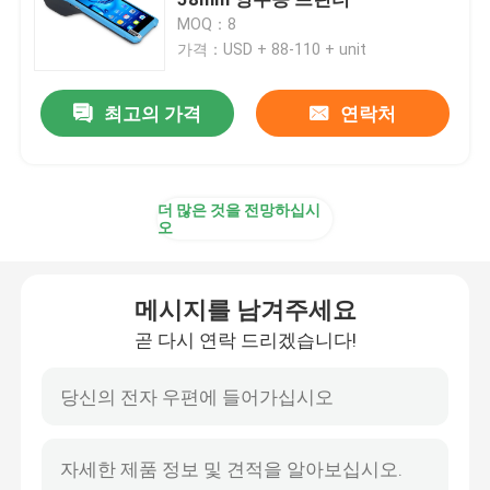
MOQ：8
가격：USD + 88-110 + unit
80 밀리미터 영수증 프린터
최고의 가격
연락처
58 밀리미터 가지고 다닐 수 있는 작은 써멀 프린터
80mm 휴대용 미니 감열식 프린터
더 많은 것을 전망하십시
오
블루투스 써멀 프린터 58 밀리미터
메시지를 남겨주세요
블루투스 써멀 프린터 80 밀리미터
곧 다시 연락 드리겠습니다!
3 인치 라벨 프린터
4 인치 라벨 프린터